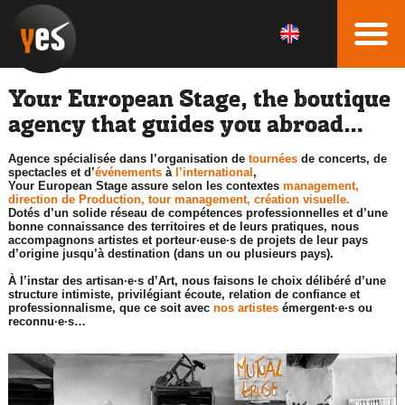
Your European Stage, the boutique
agency that guides you abroad…
Agence spécialisée dans l’organisation de
tournées
de concerts, de
spectacles et d’
événements
à
l’international
,
Your European Stage assure selon les contextes
management,
direction de Production, tour management, création visuelle.
Dotés d’un solide réseau de compétences professionnelles et d’une
bonne connaissance des territoires et de leurs pratiques, nous
accompagnons artistes et porteur·euse·s de projets de leur pays
d’origine jusqu’à destination (dans un ou plusieurs pays).
À l’instar des artisan·e·s d’Art, nous faisons le choix délibéré d’une
structure intimiste, privilégiant écoute, relation de confiance et
professionnalisme, que ce soit avec
nos artistes
émergent·e·s ou
reconnu·e·s…