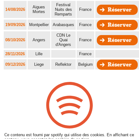
Festival
Aigues
Réserver
14/08/2026
Nuits des
France
Mortes
Remparts
Réserver
19/09/2026
Montpellier
Arabasques
France
CDN Le
Réserver
08/10/2026
Angers
Quai
France
d'Angers
28/11/2026
Lille
France
Réserver
09/12/2026
Liege
Reflektor
Belgium
Ce contenu est fourni par spotify qui utilise des cookies. En affichant ce