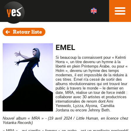
Retour liste
EMEL
Si beaucoup la connaissent pour « Kelmti
Horra », un titre devenu un hymne à la
liberté en plein Printemps Arabe, ou pour «
Holm », devenu un hymne des temps
modernes, il est impossible de la réduire à
ces titres. Emel n'a cessé de sortir des
albums révolutionnaires qui ont trouvé leur
public à travers le monde – le dernier en
date, MRA, réalise un tour de force inédit :
collaborer avec 30 artistes et productrices
internationales de renom dont Ami
Yerewolo, Lyzza, Alyona, Camélia
Jordana ou encore Jehnny Beth.
Nouvel album « MRA » - (19 avril 2024 / Little Human, en licence chez
Yotanka Records)
« MRA » - qui signifie « femme » en arabe - est un manifeste pop/world/