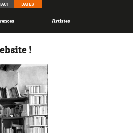
TACT
DATES
rences
Artistes
bsite !