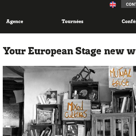
CON
Agence
Tournées
Confé
Your European Stage new we